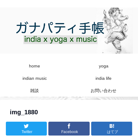
home
yoga
indian music
india life
雑談
お問い合わせ
img_1880
Twitter
Facebook
はてブ