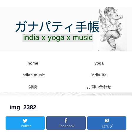
home
yoga
indian music
india life
雑談
お問い合わせ
img_2382
Twitter
Facebook
はてブ