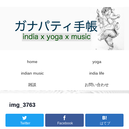
home
yoga
indian music
india life
雑談
お問い合わせ
img_3763
Twitter
Facebook
はてブ