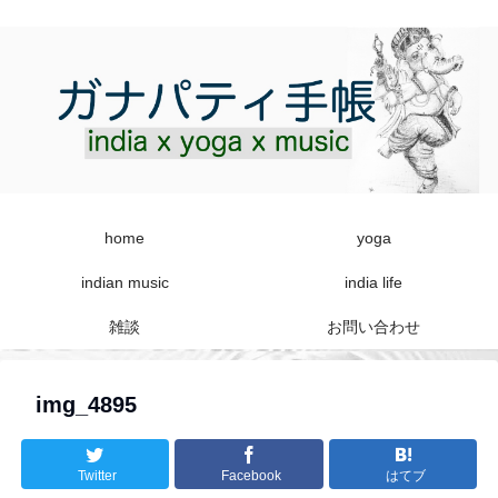
home
yoga
indian music
india life
雑談
お問い合わせ
img_4895
Twitter
Facebook
はてブ