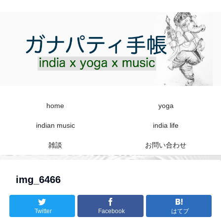
home
yoga
indian music
india life
雑談
お問い合わせ
img_6466
Twitter
Facebook
はてブ