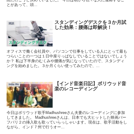
とがあって、頭...
スタンディングデスクを３か月試
雑談
した効果：腰痛は即解決！
オフィスで働く会社員や、パソコンで仕事をしている人にとって最も
つらいことの一つは１日中座りっぱなしでいることではないでしょう
か？ 私は下半身のむくみや腰痛が気になっていたので、スタンディ
ングを始めました。３か月くらい使ってみたので、...
【インド音楽日記】ボリウッド音
india life
楽のレコーディング
今日はボリウッド歌手Madhushreeさん夫妻のレコーディングに参加
してきました。 Madhushreeさんは、日本でも大ヒットした映画バー
フバリ２の挿入歌も歌っていらっしゃいます。現在は、歌手活動をし
ながら、インド７州で行うオー...