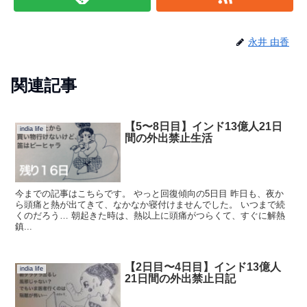
永井 由香
関連記事
【5〜8日目】インド13億人21日
india life
間の外出禁止生活
今までの記事はこちらです。 やっと回復傾向の5日目 昨日も、夜か
ら頭痛と熱が出てきて、なかなか寝付けませんでした。 いつまで続
くのだろう… 朝起きた時は、熱以上に頭痛がつらくて、すぐに解熱
鎮...
【2日目〜4日目】インド13億人
india life
21日間の外出禁止日記