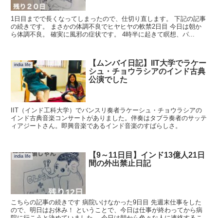
1日目までで長くなってしまったので、仕切り直します。 下記の記事
の続きです。 まさかの体調不良でヒヤヒヤの軟禁2日目 今日は朝か
ら体調不良。 確実に風邪の症状です。 4時半に起きて瞑想、パ...
【ムンバイ日記】IIT大学でラケー
india life
シュ・チョウラシアのインド古典
公演でした
IIT（インド工科大学）でバンスリ奏者ラケーシュ・チョウラシアの
インド古典音楽コンサートがありました。伴奏はタブラ奏者のサッテ
ィアジートさん。即興音楽であるインド音楽のすばらしさ。
【9～11日目】インド13億人21日
india life
間の外出禁止日記
こちらの記事の続きです 病院いけなかった9日目 先週末仕事をした
ので、明日はお休み！ ということで、今日は仕事が終わってから病
院に行こうと決めていました。 今日は朝から色々な人に連絡するこ