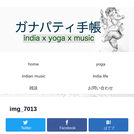
home
yoga
indian music
india life
雑談
お問い合わせ
img_7013
Twitter
Facebook
はてブ