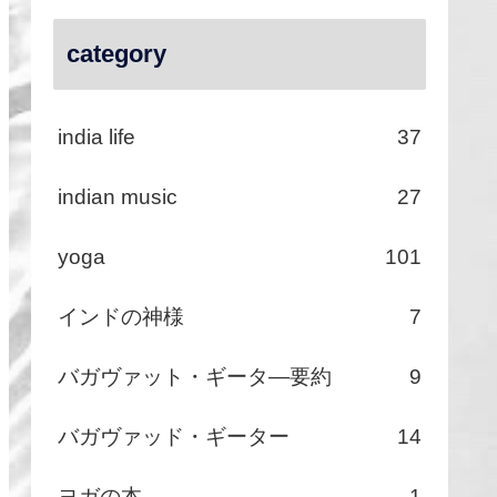
category
india life
37
indian music
27
yoga
101
インドの神様
7
バガヴァット・ギータ―要約
9
バガヴァッド・ギーター
14
ヨガの本
1