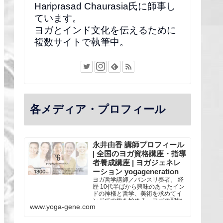
Hariprasad Chaurasia氏に師事し
ています。
ヨガとインド文化を伝えるために
複数サイトで執筆中。
各メディア・プロフィール
永井由香 講師プロフィール
| 全国のヨガ資格講座・指導
者養成講座 | ヨガジェネレ
ーション yogageneration
ヨガ哲学講師／バンスリ奏者。 経
歴 10代半ばから興味のあったイン
ドの神様と哲学、美術を求めてイ
ンドでの旅を始める。ヨガの聖地
www.yoga-gene.com
リシケシにあるシバナンダ・アシ
ュラムなどに滞在し、スワミジ
（僧侶）との交流を通し、古典的