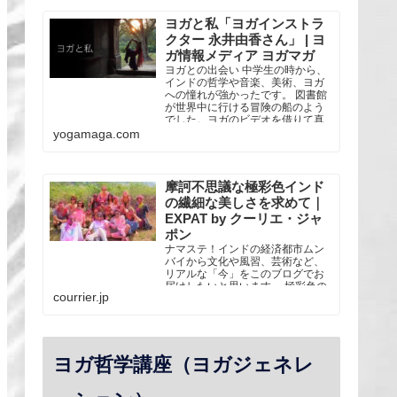
なスタイルのヨガを学ぶ。 2013年
リシケシのTattvaa Yogashalaにて
ヨガと私「ヨガインストラ
全米ヨガアライアンス5...
クター 永井由香さん」 | ヨ
ガ情報メディア ヨガマガ
ヨガとの出会い 中学生の時から、
インドの哲学や音楽、美術、ヨガ
への憧れが強かったです。 図書館
が世界中に行ける冒険の船のよう
でした。ヨガのビデオを借りて真
似したり、瞑想の本を借りて自己
yogamaga.com
流で座ってみたり。 大人になって
か・・・
摩訶不思議な極彩色インド
の繊細な美しさを求めて｜
EXPAT by クーリエ・ジャ
ポン
ナマステ！インドの経済都市ムン
バイから文化や風習、芸術など、
リアルな「今」をこのブログでお
届けしたいと思います。 極彩色の
courrier.jp
国インドには2012年にヨガの修業
のためにやってきました。インド
に…
ヨガ哲学講座（ヨガジェネレ