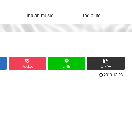
indian music
india life
Pocket
LINE
コピー
2019.12.28