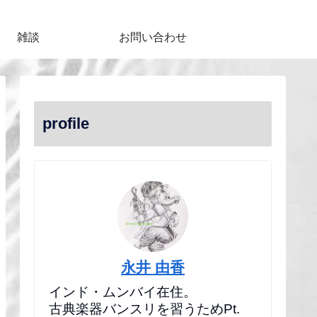
雑談
お問い合わせ
profile
永井 由香
インド・ムンバイ在住。
古典楽器バンスリを習うためPt.