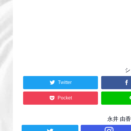
シ
Twitter
Pocket
永井 由