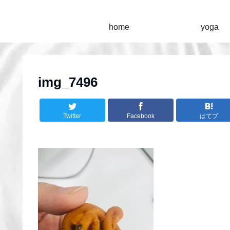
home
yoga
img_7496
Twitter
Facebook
はてブ