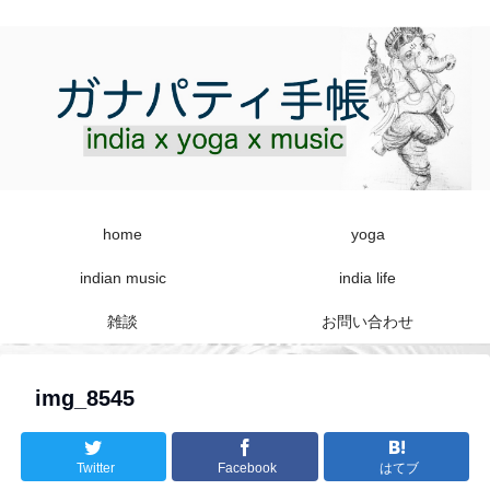
home
yoga
indian music
india life
雑談
お問い合わせ
img_8545
Twitter
Facebook
はてブ