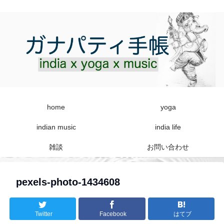
home
yoga
indian music
india life
雑談
お問い合わせ
pexels-photo-1434608
Twitter
Facebook
はてブ