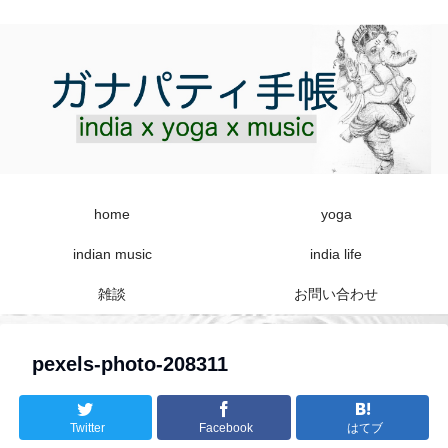
home
yoga
indian music
india life
雑談
お問い合わせ
pexels-photo-208311
Twitter
Facebook
はてブ