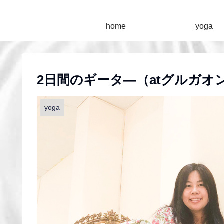
home
yoga
2日間のギータ―（atグルガオ
yoga