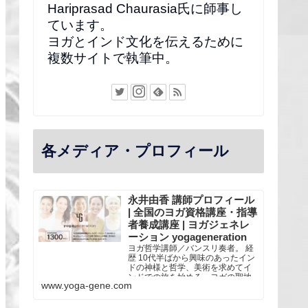
Hariprasad Chaurasia氏に師事し
ています。
ヨガとインド文化を伝えるために
複数サイトで執筆中。
各メディア・プロフィール
永井由香 講師プロフィール
| 全国のヨガ資格講座・指導
者養成講座 | ヨガジェネレ
ーション yogageneration
ヨガ哲学講師／バンスリ奏者。 経
歴 10代半ばから興味のあったイン
ドの神様と哲学、美術を求めてイ
ンドでの旅を始める。ヨガの聖地
www.yoga-gene.com
リシケシにあるシバナンダ・アシ
ュラムなどに滞在し、スワミジ
（僧侶）との交流を通し、古典的