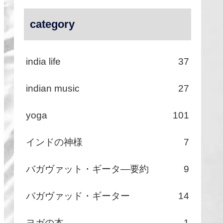
category
india life
37
indian music
27
yoga
101
インドの神様
7
バガヴァット・ギータ―要約
9
バガヴァッド・ギーター
14
ヨガの本
1