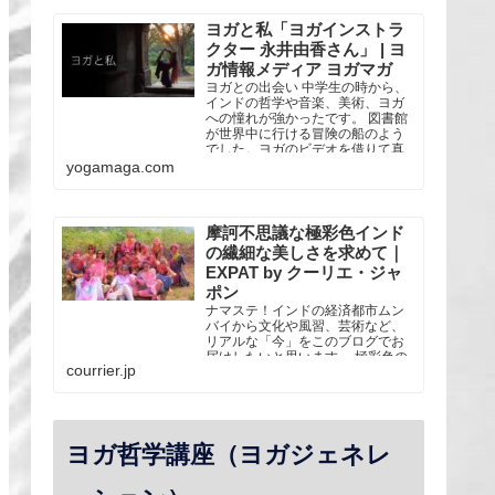
なスタイルのヨガを学ぶ。 2013年
リシケシのTattvaa Yogashalaにて
ヨガと私「ヨガインストラ
全米ヨガアライアンス5...
クター 永井由香さん」 | ヨ
ガ情報メディア ヨガマガ
ヨガとの出会い 中学生の時から、
インドの哲学や音楽、美術、ヨガ
への憧れが強かったです。 図書館
が世界中に行ける冒険の船のよう
でした。ヨガのビデオを借りて真
似したり、瞑想の本を借りて自己
yogamaga.com
流で座ってみたり。 大人になって
か・・・
摩訶不思議な極彩色インド
の繊細な美しさを求めて｜
EXPAT by クーリエ・ジャ
ポン
ナマステ！インドの経済都市ムン
バイから文化や風習、芸術など、
リアルな「今」をこのブログでお
届けしたいと思います。 極彩色の
courrier.jp
国インドには2012年にヨガの修業
のためにやってきました。インド
に…
ヨガ哲学講座（ヨガジェネレ