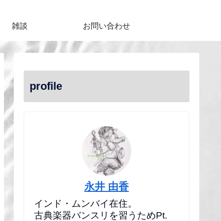
雑談
お問い合わせ
profile
永井 由香
インド・ムンバイ在住。
古典楽器バンスリを習うためPt.