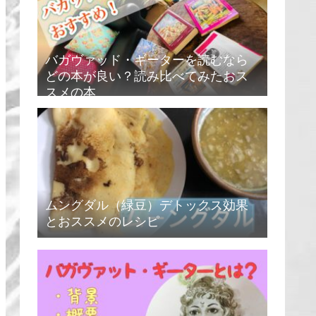
バガヴァッド・ギーターを読むなら
どの本が良い？読み比べてみたおス
スメの本
ムングダル（緑豆）デトックス効果
とおススメのレシピ