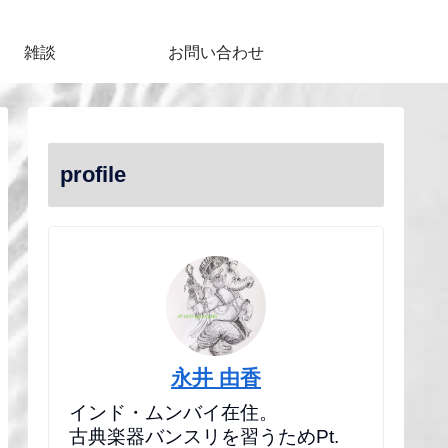
雑談
お問い合わせ
profile
永井 由香
インド・ムンバイ在住。
古典楽器バンスリを習うためPt.