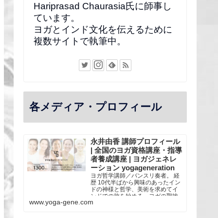
Hariprasad Chaurasia氏に師事し
ています。
ヨガとインド文化を伝えるために
複数サイトで執筆中。
各メディア・プロフィール
永井由香 講師プロフィール
| 全国のヨガ資格講座・指導
者養成講座 | ヨガジェネレ
ーション yogageneration
ヨガ哲学講師／バンスリ奏者。 経
歴 10代半ばから興味のあったイン
ドの神様と哲学、美術を求めてイ
ンドでの旅を始める。ヨガの聖地
www.yoga-gene.com
リシケシにあるシバナンダ・アシ
ュラムなどに滞在し、スワミジ
（僧侶）との交流を通し、古典的