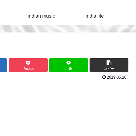
indian music
india life
Pocket
LINE
コピー
2019.05.10