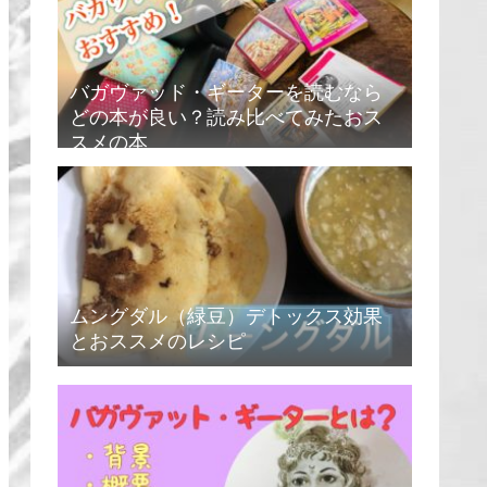
バガヴァッド・ギーターを読むなら
どの本が良い？読み比べてみたおス
スメの本
ムングダル（緑豆）デトックス効果
とおススメのレシピ