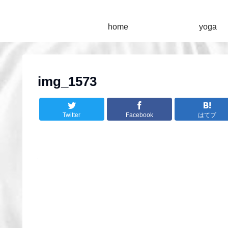
home
yoga
img_1573
Twitter
Facebook
はてブ