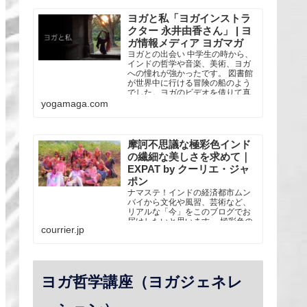
なスタイルのヨガを学ぶ。 2013年
リシケシのTattvaa Yogashalaにて
ヨガと私「ヨガインストラ
全米ヨガアライアンス5...
クター 永井由香さん」 | ヨ
ガ情報メディア ヨガマガ
ヨガとの出会い 中学生の時から、
インドの哲学や音楽、美術、ヨガ
への憧れが強かったです。 図書館
が世界中に行ける冒険の船のよう
でした。ヨガのビデオを借りて真
似したり、瞑想の本を借りて自己
yogamaga.com
流で座ってみたり。 大人になって
か・・・
摩訶不思議な極彩色インド
の繊細な美しさを求めて｜
EXPAT by クーリエ・ジャ
ポン
ナマステ！インドの経済都市ムン
バイから文化や風習、芸術など、
リアルな「今」をこのブログでお
届けしたいと思います。 極彩色の
courrier.jp
国インドには2012年にヨガの修業
のためにやってきました。インド
に…
ヨガ哲学講座（ヨガジェネレ