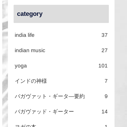
category
india life
37
indian music
27
yoga
101
インドの神様
7
バガヴァット・ギータ―要約
9
バガヴァッド・ギーター
14
ヨガの本
1