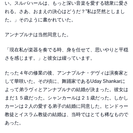
い。スルバハールは、もっと深い音楽を愛する聴衆に愛さ
れる。さあ、おまえの決心はどうだ？”私は茫然としまし
た。」そのように書かれていた。
アンナプルナは当然同意した。
「現在私が楽器を奏でる時、身を任せて、思いやりと平穏
さを感じます。」と彼女は綴っています。
たった４年の修業の後、アンナプルナ・デヴィは演奏家と
して華咲いた。その頃に、舞踊家であるUday Shankarに
よって弟ラヴィとアンナプルナの結婚が決まった。彼女は
まだ１５歳だった。シャンカールは２１歳だった。しかし
カーンは２人の愛する弟子の結婚に同意した。ヒンドゥー
教徒とイスラム教徒の結婚は、当時ではとても稀なもので
あった。