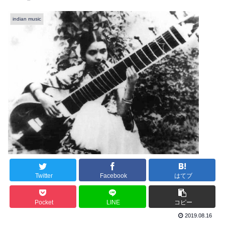
indian music
Twitter
Facebook
はてブ
Pocket
LINE
コピー
2019.08.16