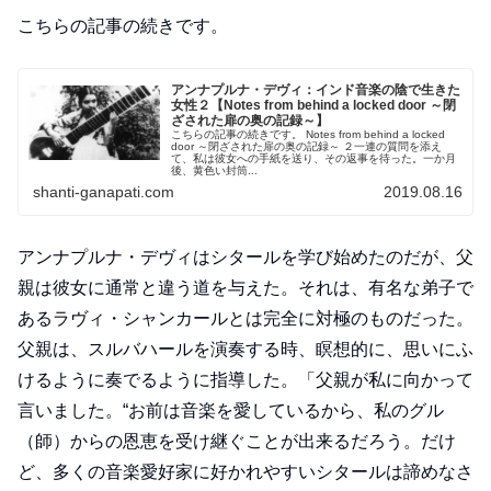
こちらの記事の続きです。
アンナプルナ・デヴィ：インド音楽の陰で生きた
女性２【Notes from behind a locked door ～閉
ざされた扉の奥の記録～】
こちらの記事の続きです。 Notes from behind a locked
door ～閉ざされた扉の奥の記録～ ２一連の質問を添え
て、私は彼女への手紙を送り、その返事を待った。一か月
後、黄色い封筒...
shanti-ganapati.com
2019.08.16
アンナプルナ・デヴィはシタールを学び始めたのだが、父
親は彼女に通常と違う道を与えた。それは、有名な弟子で
あるラヴィ・シャンカールとは完全に対極のものだった。
父親は、スルバハールを演奏する時、瞑想的に、思いにふ
けるように奏でるように指導した。「父親が私に向かって
言いました。“お前は音楽を愛しているから、私のグル
（師）からの恩恵を受け継ぐことが出来るだろう。だけ
ど、多くの音楽愛好家に好かれやすいシタールは諦めなさ