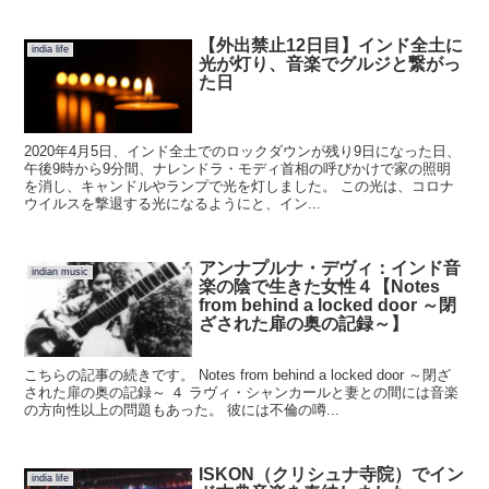
【外出禁止12日目】インド全土に
india life
光が灯り、音楽でグルジと繋がっ
た日
2020年4月5日、インド全土でのロックダウンが残り9日になった日、
午後9時から9分間、ナレンドラ・モディ首相の呼びかけで家の照明
を消し、キャンドルやランプで光を灯しました。 この光は、コロナ
ウイルスを撃退する光になるようにと、イン...
アンナプルナ・デヴィ：インド音
indian music
楽の陰で生きた女性４【Notes
from behind a locked door ～閉
ざされた扉の奥の記録～】
こちらの記事の続きです。 Notes from behind a locked door ～閉ざ
された扉の奥の記録～ ４ ラヴィ・シャンカールと妻との間には音楽
の方向性以上の問題もあった。 彼には不倫の噂...
ISKON（クリシュナ寺院）でイン
india life