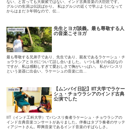
ない、と言っても大袈裟ではない、インド古典音楽の大巨匠です。
グルジの生涯は伝説ばかり。 私はグルジの近くで学ぶようになって
からはまだ３年弱なので、伝...
先生とヨガ談義。最も尊敬する人
indian music
の音楽こそヨガ
最も尊敬する兄弟子であり、先生であり、親友であるラケーシュ・チ
ョウラシアとヨガについて話し合いました。 いつも通りの会話なの
ですが、私は感動しすぎて愛おしさで胸がいっぱい。 私がバンスリ
という楽器に出会い、ラケーシュの音楽に出...
【ムンバイ日記】IIT大学でラケー
india life
シュ・チョウラシアのインド古典
公演でした
IIT（インド工科大学）でバンスリ奏者ラケーシュ・チョウラシアの
インド古典音楽コンサートがありました。伴奏はタブラ奏者のサッテ
ィアジートさん。即興音楽であるインド音楽のすばらしさ。