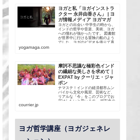
なスタイルのヨガを学ぶ。 2013年
リシケシのTattvaa Yogashalaにて
ヨガと私「ヨガインストラ
全米ヨガアライアンス5...
クター 永井由香さん」 | ヨ
ガ情報メディア ヨガマガ
ヨガとの出会い 中学生の時から、
インドの哲学や音楽、美術、ヨガ
への憧れが強かったです。 図書館
が世界中に行ける冒険の船のよう
でした。ヨガのビデオを借りて真
似したり、瞑想の本を借りて自己
yogamaga.com
流で座ってみたり。 大人になって
か・・・
摩訶不思議な極彩色インド
の繊細な美しさを求めて｜
EXPAT by クーリエ・ジャ
ポン
ナマステ！インドの経済都市ムン
バイから文化や風習、芸術など、
リアルな「今」をこのブログでお
届けしたいと思います。 極彩色の
courrier.jp
国インドには2012年にヨガの修業
のためにやってきました。インド
に…
ヨガ哲学講座（ヨガジェネレ