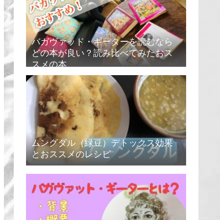
バガヴァッド・ギーターを読むなら
どの本が良い？読み比べてみたおス
スメの本
ムングダル（緑豆）デトックス効果
とおススメのレシピ