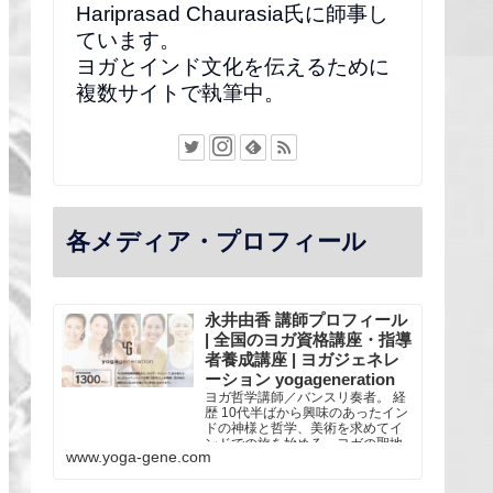
Hariprasad Chaurasia氏に師事し
ています。
ヨガとインド文化を伝えるために
複数サイトで執筆中。
各メディア・プロフィール
永井由香 講師プロフィール
| 全国のヨガ資格講座・指導
者養成講座 | ヨガジェネレ
ーション yogageneration
ヨガ哲学講師／バンスリ奏者。 経
歴 10代半ばから興味のあったイン
ドの神様と哲学、美術を求めてイ
ンドでの旅を始める。ヨガの聖地
www.yoga-gene.com
リシケシにあるシバナンダ・アシ
ュラムなどに滞在し、スワミジ
（僧侶）との交流を通し、古典的