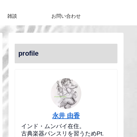
雑談
お問い合わせ
profile
永井 由香
インド・ムンバイ在住。
古典楽器バンスリを習うためPt.