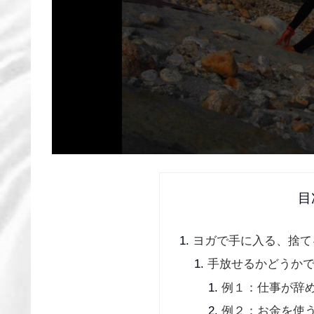
目
ヨガで手に入る、捨て
手放せるかどうか
例１：仕事が辞
例２：お金を使