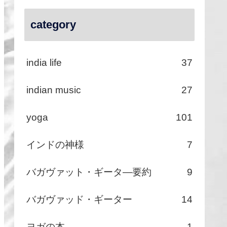
category
india life
37
indian music
27
yoga
101
インドの神様
7
バガヴァット・ギータ―要約
9
バガヴァッド・ギーター
14
ヨガの本
1