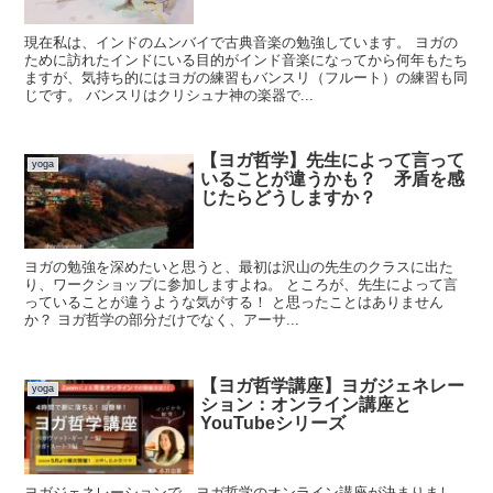
現在私は、インドのムンバイで古典音楽の勉強しています。 ヨガの
ために訪れたインドにいる目的がインド音楽になってから何年もたち
ますが、気持ち的にはヨガの練習もバンスリ（フルート）の練習も同
じです。 バンスリはクリシュナ神の楽器で...
【ヨガ哲学】先生によって言って
yoga
いることが違うかも？ 矛盾を感
じたらどうしますか？
ヨガの勉強を深めたいと思うと、最初は沢山の先生のクラスに出た
り、ワークショップに参加しますよね。 ところが、先生によって言
っていることが違うような気がする！ と思ったことはありません
か？ ヨガ哲学の部分だけでなく、アーサ...
【ヨガ哲学講座】ヨガジェネレー
yoga
ション：オンライン講座と
YouTubeシリーズ
ヨガジェネレーションで、ヨガ哲学のオンライン講座が決まりまし