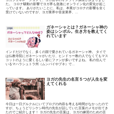
た。 コロナ騒動の影響でヨガ界も急激にオンライン化の変化が起こ
っています。 ありがたいことに、私は、本業がコロナの影響を全く
受けていないのですが、ヨガ業界や音楽業界、...
ガネーシャとは？ガネーシャ神の
yoga
姿はシンボル。生き方を教えてく
れています
インドだけでなく、多くの国で愛されているガネーシャ神。 タイで
は仏教寺院にガネーシャがいたり、ヒンドゥー教の人でなくてもマス
コットのように愛くるしい姿にファンが多いですよね。 私の住んで
いるマハラシュトラ州（ムンバイやプネ）で...
ヨガの先生の名言５つが人生を変
yoga
えてくれる
今日は一日グルクルにいてブログの内容を考える時間がなかったので
すが、ちょうどリシケシ時代の先生が話していた言葉のメモが出てき
たのでご紹介します！ ヨガの先生の言葉は、ヨガの練習のための言