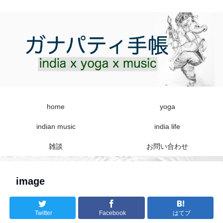
home
yoga
indian music
india life
雑談
お問い合わせ
image
Twitter
Facebook
はてブ