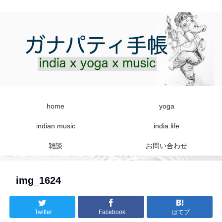
home
yoga
indian music
india life
雑談
お問い合わせ
img_1624
Twitter
Facebook
はてブ