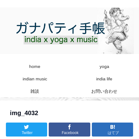
home
yoga
indian music
india life
雑談
お問い合わせ
img_4032
Twitter
Facebook
はてブ