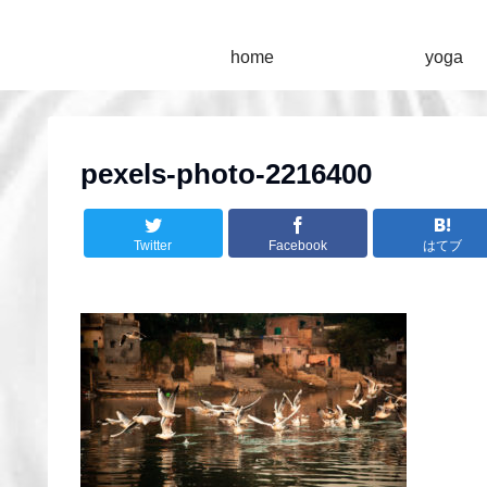
home
yoga
pexels-photo-2216400
Twitter
Facebook
はてブ