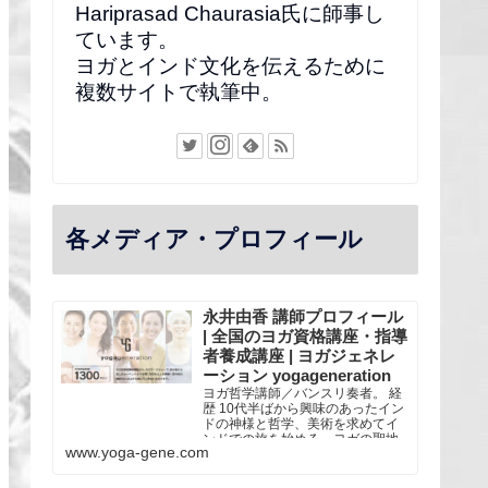
Hariprasad Chaurasia氏に師事し
ています。
ヨガとインド文化を伝えるために
複数サイトで執筆中。
各メディア・プロフィール
永井由香 講師プロフィール
| 全国のヨガ資格講座・指導
者養成講座 | ヨガジェネレ
ーション yogageneration
ヨガ哲学講師／バンスリ奏者。 経
歴 10代半ばから興味のあったイン
ドの神様と哲学、美術を求めてイ
ンドでの旅を始める。ヨガの聖地
www.yoga-gene.com
リシケシにあるシバナンダ・アシ
ュラムなどに滞在し、スワミジ
（僧侶）との交流を通し、古典的