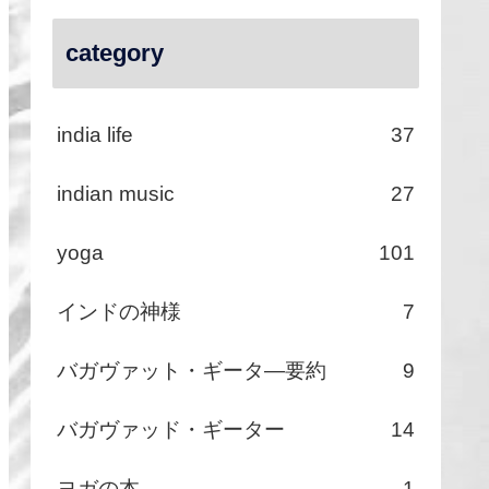
category
india life
37
indian music
27
yoga
101
インドの神様
7
バガヴァット・ギータ―要約
9
バガヴァッド・ギーター
14
ヨガの本
1