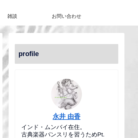
雑談
お問い合わせ
profile
永井 由香
インド・ムンバイ在住。
古典楽器バンスリを習うためPt.