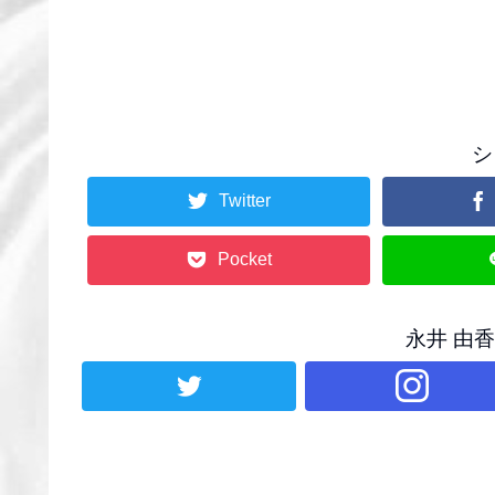
シ
Twitter
Pocket
永井 由