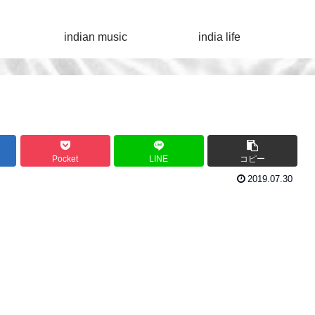
indian music
india life
Pocket
LINE
コピー
2019.07.30