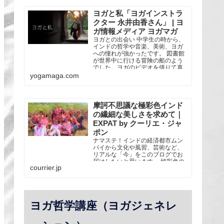
なスタイルのヨガを学ぶ。 2013年
リシケシのTattvaa Yogashalaにて
ヨガと私「ヨガインストラ
全米ヨガアライアンス5...
クター 永井由香さん」 | ヨ
ガ情報メディア ヨガマガ
ヨガとの出会い 中学生の時から、
インドの哲学や音楽、美術、ヨガ
への憧れが強かったです。 図書館
が世界中に行ける冒険の船のよう
でした。ヨガのビデオを借りて真
似したり、瞑想の本を借りて自己
yogamaga.com
流で座ってみたり。 大人になって
か・・・
摩訶不思議な極彩色インド
の繊細な美しさを求めて｜
EXPAT by クーリエ・ジャ
ポン
ナマステ！インドの経済都市ムン
バイから文化や風習、芸術など、
リアルな「今」をこのブログでお
届けしたいと思います。 極彩色の
courrier.jp
国インドには2012年にヨガの修業
のためにやってきました。インド
に…
ヨガ哲学講座（ヨガジェネレ