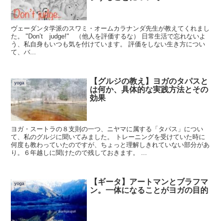
ヴェーダンタ学派のスワミ・オームカラナンダ先生が教えてくれまし
た。 "Don’t judge!" （他人を評価するな） 日常生活で忘れないよ
う、私自身もいつも気を付けています。 評価をしない生き方につい
て、バ...
【グルジの教え】ヨガのタパスと
yoga
は何か、具体的な実践方法とその
効果
ヨガ・スートラの８支則の一つ、ニヤマに属する「タパス」につい
て、私のグルジに聞いてみました。 トレーニングを受けていた時に
何度も教わっていたのですが、ちょっと理解しきれていない部分があ
り。６年越しに聞けたので残しておきます。 ...
【ギータ】アートマンとブラフマ
yoga
ン。一体になることがヨガの目的