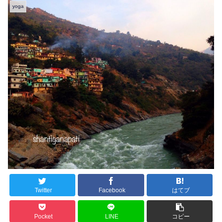
yoga
Twitter
Facebook
はてブ
Pocket
LINE
コピー