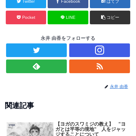
Twitter
Facebook
はてブ
Pocket
LINE
コピー
永井 由香をフォローする
永井 由香
関連記事
【ヨガのスワミジの教え】 “ヨ
yoga
ガとは平等の境地“ 人をジャッ
ジすることについて