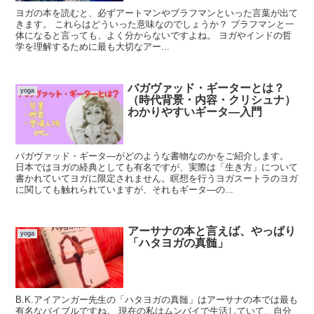
ヨガの本を読むと、必ずアートマンやブラフマンといった言葉が出て
きます。 これらはどういった意味なのでしょうか？ ブラフマンと一
体になると言っても、よく分からないですよね。 ヨガやインドの哲
学を理解するために最も大切なアー...
バガヴァッド・ギーターとは？
yoga
（時代背景・内容・クリシュナ）
わかりやすいギータ―入門
バガヴァッド・ギータ―がどのような書物なのかをご紹介します。
日本ではヨガの経典としても有名ですが、実際は「生き方」について
書かれていてヨガに限定されません。瞑想を行うヨガスートラのヨガ
に関しても触れられていますが、それもギータ―の...
アーサナの本と言えば、やっぱり
yoga
「ハタヨガの真髄」
B.K.アイアンガー先生の「ハタヨガの真髄」はアーサナの本では最も
有名なバイブルですね。 現在の私はムンバイで生活していて、自分