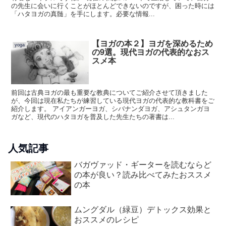
の先生に会いに行くことがほとんどできないのですが、困った時には
「ハタヨガの真髄」を手にします。必要な情報...
【ヨガの本２】ヨガを深めるため
yoga
の9選。現代ヨガの代表的なおス
スメ本
前回は古典ヨガの最も重要な教典についてご紹介させて頂きました
が、今回は現在私たちが練習している現代ヨガの代表的な教科書をご
紹介します。 アイアンガーヨガ、シバナンダヨガ、アシュタンガヨ
ガなど、現代のハタヨガを普及した先生たちの著書は...
人気記事
バガヴァッド・ギーターを読むならど
の本が良い？読み比べてみたおススメ
の本
ムングダル（緑豆）デトックス効果と
おススメのレシピ