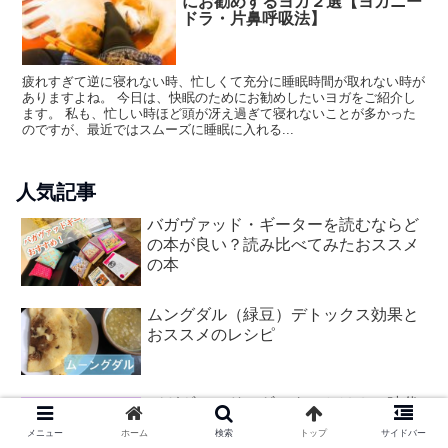
にお勧めするヨガ２選【ヨガニー
ドラ・片鼻呼吸法】
疲れすぎて逆に寝れない時、忙しくて充分に睡眠時間が取れない時が
ありますよね。 今日は、快眠のためにお勧めしたいヨガをご紹介し
ます。 私も、忙しい時ほど頭が冴え過ぎて寝れないことが多かった
のですが、最近ではスムーズに睡眠に入れる...
人気記事
バガヴァッド・ギーターを読むならど
の本が良い？読み比べてみたおススメ
の本
ムングダル（緑豆）デトックス効果と
おススメのレシピ
バガヴァッド・ギーターとは？（時代
背景・内容・クリシュナ）わかりやす
メニュー
ホーム
検索
トップ
サイドバー
いギータ―入門