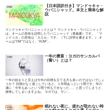
【日本語訳付き】マンドゥキャ・
yoga
ウパニシャッド。本文と簡単な解
説
マンドゥキャウパニシャッドとは？ マンドゥキャ・ウパニシャッド
は、オームの意味を説明したウパニシャッド（奥義書）です。 「マ
ンドゥカ」の意味は「カエル」です。（下に説明を書きます。） オ
ームは”OM”ではなく、”AUM”...
一年の豊富：ヨガのサンカルパ
yoga
（誓い）とは？
一年の始まりと言えば今年の目標を立てる方も多いのではないでしょ
うか？ 目標がなく過ごしていると、１年間あっという間です。年の
瀬に「今年もあっという間で何もできなった…」と思ってしまうと、
後悔してしまいますよね。 ヨガでは、サン...
眠れない夜に、疲れが取れない時
yoga