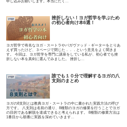
申し込みお願いします。本当にたく...
挫折しない！ヨガ哲学を学ぶため
yoga
の初心者向け本6選！
ヨガ哲学で有名なヨガ・スートラやバガヴァッド・ギーターをとりあ
えず買ったけど、３ページで閉じた．．．という意見をよく聞きま
す。 今回は、ヨガ哲学を専門に講座をしている私が、初心者でも挫
折しない本を真剣に選んでみました。 挫折し...
誰でも１０分で理解するヨガの八
yoga
支則のまとめ
ヨガの8支則とは教典ヨガ・スートラの中に書かれた実践方法の呼び
方です。 八支則は名前の通り、8種類のヨガの修業を行うことでヨガ
の目的である解脱を達成できると考えられます。 8種類の修業方法は
1番目から順番に実践を深めていきます...