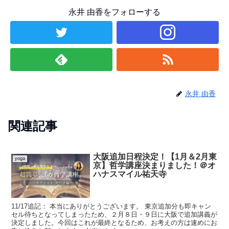
永井 由香をフォローする
永井 由香
関連記事
大阪追加日程決定！【1月＆2月東
yoga
京】哲学講座決まりました！＠オ
ハナスマイル祐天寺
11/17追記： 本当にありがとうございます。 東京追加分も即キャン
セル待ちとなってしまったため、２月８日・９日に大阪で追加講義が
決定しました。今回はこれが最終となるため、お考えの方は速めにお