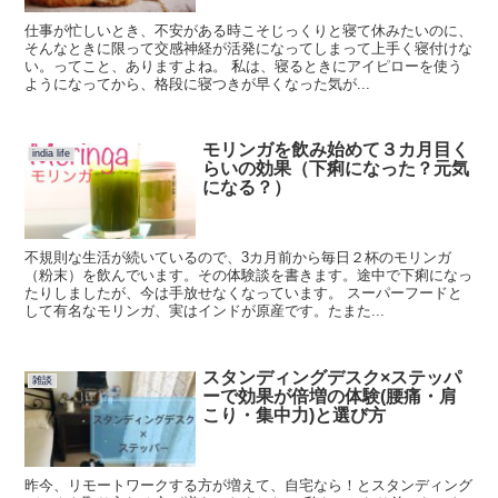
仕事が忙しいとき、不安がある時こそじっくりと寝て休みたいのに、
そんなときに限って交感神経が活発になってしまって上手く寝付けな
い。ってこと、ありますよね。 私は、寝るときにアイピローを使う
ようになってから、格段に寝つきが早くなった気が...
モリンガを飲み始めて３カ月目く
india life
らいの効果（下痢になった？元気
になる？）
不規則な生活が続いているので、3カ月前から毎日２杯のモリンガ
（粉末）を飲んでいます。その体験談を書きます。途中で下痢になっ
たりしましたが、今は手放せなくなっています。 スーパーフードと
して有名なモリンガ、実はインドが原産です。たまた...
スタンディングデスク×ステッパ
雑談
ーで効果が倍増の体験(腰痛・肩
こり・集中力)と選び方
昨今、リモートワークする方が増えて、自宅なら！とスタンディング