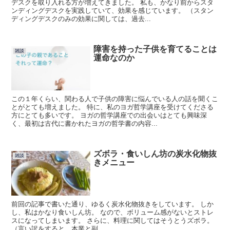
デスクを取り入れる方が増えてきました。 私も、かなり前からスタ
ンディングデスクを実践していて、効果を感じています。 （スタン
ディングデスクのみの効果に関しては、過去...
障害を持った子供を育てることは
雑談
運命なのか
この１年くらい、関わる人で子供の障害に悩んでいる人の話を聞くこ
とがとても増えました。 特に、私のヨガ哲学講座を受けてくださる
方にとても多いです。 ヨガの哲学講座での出会いはとても興味深
く、最初は古代に書かれたヨガの哲学書の内容...
ズボラ・食いしん坊の炭水化物抜
雑談
きメニュー
前回の記事で書いた通り、ゆるく炭水化物抜きをしています。 しか
し、私はかなり食いしん坊。 なので、ボリューム感がないとストレ
スになってしまいます。 さらに、料理に関してはそうとうズボラ。
（言い訳をすると、本業と副...