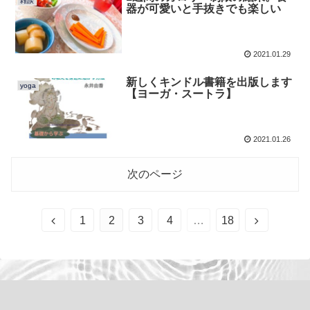
雑談
器が可愛いと手抜きでも楽しい
2021.01.29
新しくキンドル書籍を出版します
yoga
【ヨーガ・スートラ】
2021.01.26
次のページ
1
2
3
4
…
18